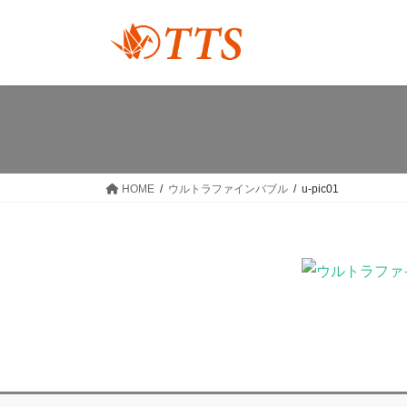
コ
ナ
ン
ビ
テ
ゲ
ン
ー
ツ
シ
へ
ョ
ス
ン
キ
に
ッ
移
HOME
ウルトラファインバブル
u-pic01
プ
動