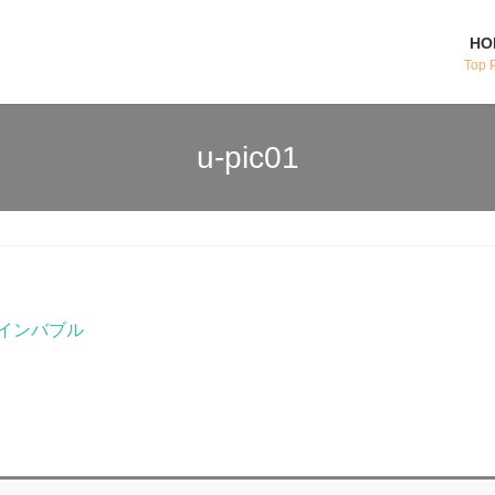
HO
Top 
u-pic01