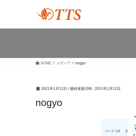
コ
ナ
ン
ビ
テ
ゲ
ン
ー
ツ
シ
へ
ョ
ス
ン
キ
に
ッ
移
HOME
メディア
nogyo
プ
動
2021年1月12日
/ 最終更新日時 :
2021年1月12日
nogyo