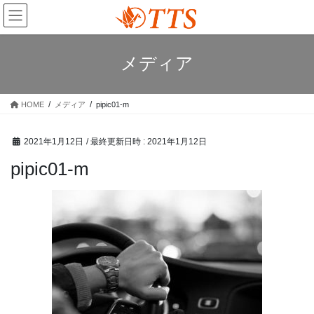
コ
ナ
ン
ビ
テ
ゲ
ン
ー
メディア
ツ
シ
へ
ョ
ス
ン
HOME
メディア
pipic01-m
キ
に
ッ
移
プ
動
2021年1月12日
/ 最終更新日時 :
2021年1月12日
pipic01-m