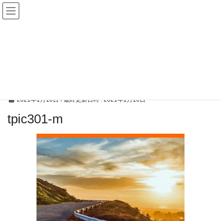
コ
ナ
ン
ビ
テ
ゲ
ン
ー
メディア
ツ
シ
へ
ョ
ス
ン
HOME
メディア
tpic301-m
キ
に
ッ
移
プ
動
2021年1月10日
/ 最終更新日時 :
2021年1月10日
tpic301-m